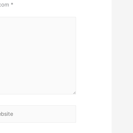
 com
*
ite