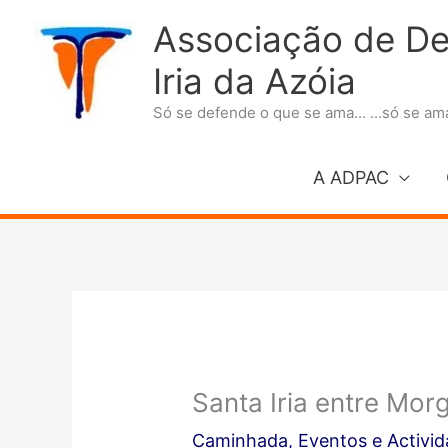
Ir
Associação de Def
para
Iria da Azóia
o
conteúdo
Só se defende o que se ama... ...só se a
A ADPAC
Santa Iria entre Mor
Caminhada
,
Eventos e Activi