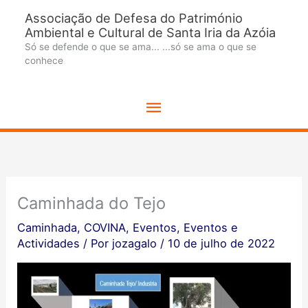
Ir
Associação de Defesa do Património
para
Ambiental e Cultural de Santa Iria da Azóia
o
Só se defende o que se ama... ...só se ama o que se
conhece
conteúdo
Menu
principal
Caminhada do Tejo
Caminhada
,
COVINA
,
Eventos
,
Eventos e
Actividades
/ Por
jozagalo
/
10 de julho de 2022