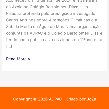
Aconteceu dia 15 de abril de 2024 em Santa Iria
da Azóia no Colégio Bartolomeu Dias: -Um
Palestra proferida pelo prestigiado investigador
Carlos Antunes sobre Alterações Climáticas e a
Subida Média da Água do Mar. Numa organização
conjunta da ADPAC e o Colégio Bartolomeu Dias e
tendo como público alvo os alunos do 11ºano esta
[…]
Alterações
Read More »
Climáticas
e
a
Subida
Média
da
Copyright © 2026 ADPAC | Criado por JoZa
Água